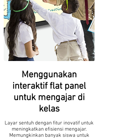
Menggunakan
interaktif flat panel
untuk mengajar di
kelas
Layar sentuh dengan fitur inovatif untuk
meningkatkan efisiensi mengajar.
Memungkinkan banyak siswa untuk